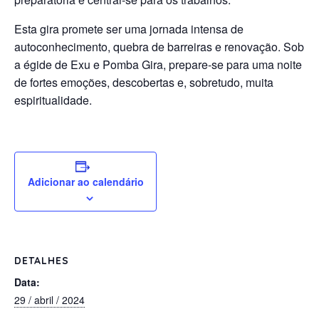
Esta gira promete ser uma jornada intensa de
autoconhecimento, quebra de barreiras e renovação. Sob
a égide de Exu e Pomba Gira, prepare-se para uma noite
de fortes emoções, descobertas e, sobretudo, muita
espiritualidade.
Adicionar ao calendário
DETALHES
Data:
29 / abril / 2024