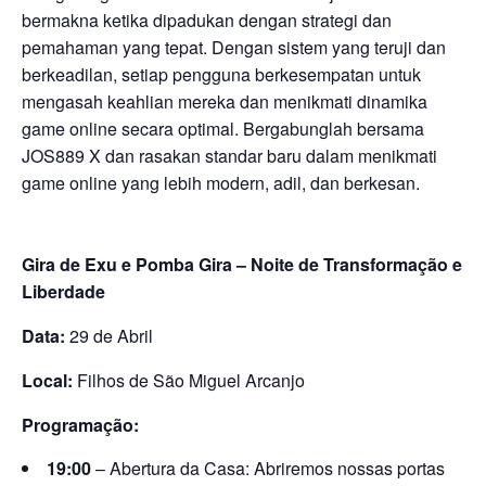
bermakna ketika dipadukan dengan strategi dan
pemahaman yang tepat. Dengan sistem yang teruji dan
berkeadilan, setiap pengguna berkesempatan untuk
mengasah keahlian mereka dan menikmati dinamika
game online secara optimal. Bergabunglah bersama
JOS889 X dan rasakan standar baru dalam menikmati
game online yang lebih modern, adil, dan berkesan.
Gira de Exu e Pomba Gira – Noite de Transformação e
Liberdade
Data:
29 de Abril
Local:
Filhos de São Miguel Arcanjo
Programação:
19:00
– Abertura da Casa: Abriremos nossas portas