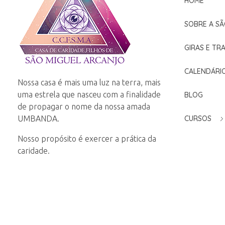
HOME
SOBRE A SÃ
GIRAS E TR
Casa de Caridade Filhos de São Miguel Arcanjo
CALENDÁRI
Casa de Umbanda na parada Inglesa - Zona Norte - SP
Nossa casa é mais uma luz na terra, mais
uma estrela que nasceu com a finalidade
BLOG
de propagar o nome da nossa amada
UMBANDA.
CURSOS
Nosso propósito é exercer a prática da
caridade.