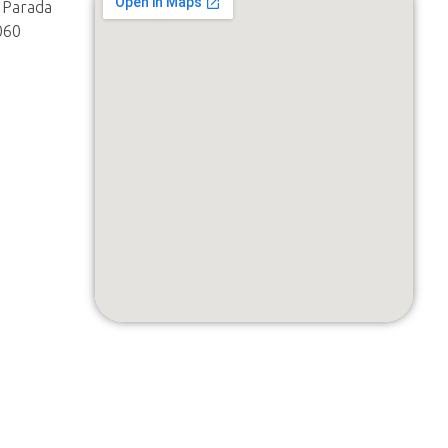
 Parada
060