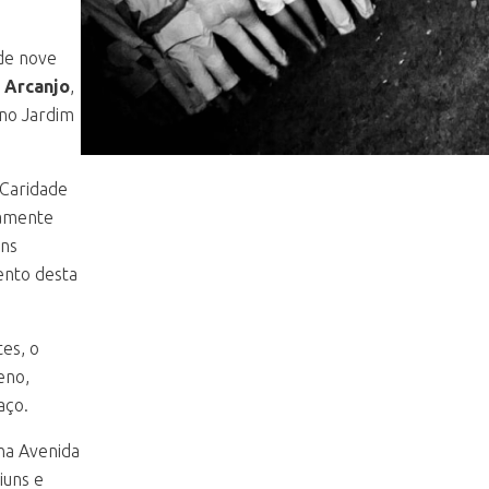
de nove
 Arcanjo
,
 no Jardim
 Caridade
damente
ins
ento desta
es, o
eno,
aço.
na Avenida
iuns e