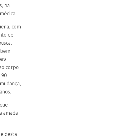
s, na
 médica.
uena, com
nto de
busca,
, bem
ara
sso corpo
 90
a mudança,
anos.
 que
sa amada
ue desta