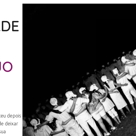
ADE
JO
ceu depois
de deixar
sua