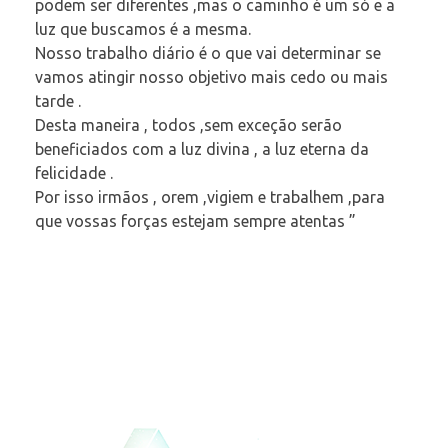
podem ser diferentes ,mas o caminho é um só e a
luz que buscamos é a mesma.​
Nosso trabalho diário é o que vai determinar se
vamos atingir nosso objetivo mais cedo ou mais
tarde .​
Desta maneira , todos ,sem exceção serão
beneficiados com a luz divina , a luz eterna da
felicidade .​
Por isso irmãos , orem ,vigiem e trabalhem ,para
que vossas forças estejam sempre atentas ”