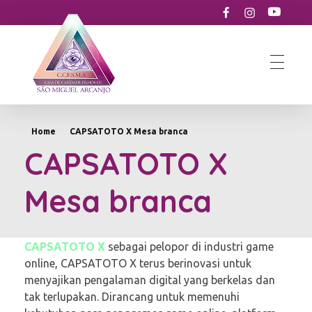
Casa de Caridade Filhos de São Miguel Arcanjo
Casa de Umbanda na parada Inglesa - Zona Norte - SP
Home
CAPSATOTO X Mesa branca
CAPSATOTO X
Mesa branca
CAPSATOTO X
sebagai pelopor di industri game
online, CAPSATOTO X terus berinovasi untuk
menyajikan pengalaman digital yang berkelas dan
tak terlupakan. Dirancang untuk memenuhi