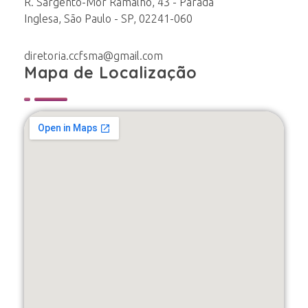
R. Sargento-Mor Ramalho, 43 - Parada
Inglesa, São Paulo - SP, 02241-060
diretoria.ccfsma@gmail.com
Mapa de Localização