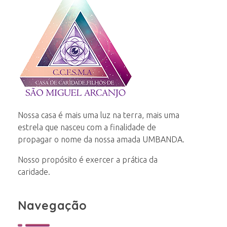
Casa de Caridade Filhos de São Miguel Arcanjo
Casa de Umbanda na parada Inglesa - Zona Norte - SP
Nossa casa é mais uma luz na terra, mais uma
estrela que nasceu com a finalidade de
propagar o nome da nossa amada UMBANDA.
Nosso propósito é exercer a prática da
caridade.
Navegação