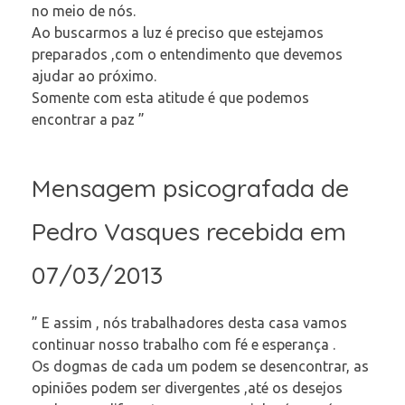
no meio de nós.
Ao buscarmos a luz é preciso que estejamos
preparados ,com o entendimento que devemos
ajudar ao próximo.
Somente com esta atitude é que podemos
encontrar a paz ”
Mensagem psicografada de
Pedro Vasques recebida em
07/03/2013
” E assim , nós trabalhadores desta casa vamos
continuar nosso trabalho com fé e esperança .​
Os dogmas de cada um podem se desencontrar, as
opiniões podem ser divergentes ,até os desejos