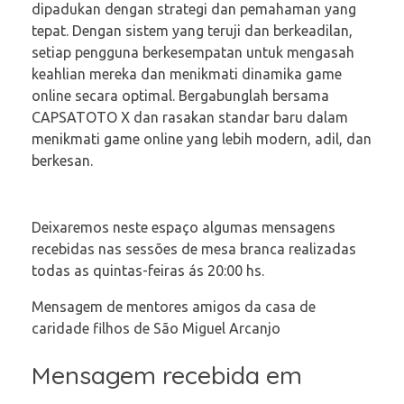
dipadukan dengan strategi dan pemahaman yang
tepat. Dengan sistem yang teruji dan berkeadilan,
setiap pengguna berkesempatan untuk mengasah
keahlian mereka dan menikmati dinamika game
online secara optimal. Bergabunglah bersama
CAPSATOTO X dan rasakan standar baru dalam
menikmati game online yang lebih modern, adil, dan
berkesan.
Deixaremos neste espaço algumas mensagens
recebidas nas sessões de mesa branca realizadas
todas as quintas-feiras ás 20:00 hs.
Mensagem de mentores amigos da casa de
caridade filhos de São Miguel Arcanjo
Mensagem recebida em