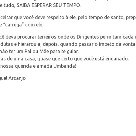
r de tudo, SAIBA ESPERAR SEU TEMPO.
ceitar que você deve respeito à ele, pelo tempo de santo, prep
e “carrega” com ele.
você deva procurar terreiros onde os Dirigentes permitam cada
dutas e hierarquia, depois, quando passar o ímpeto da vontad
não ter um Pai ou Mãe para te guiar.
ras de uma casa, quase que certo que você está enganado.
 nossa querida e amada Umbanda!
guel Arcanjo