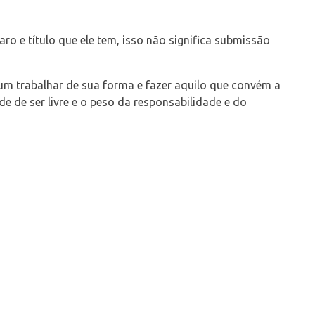
aro e título que ele tem, isso não significa submissão
 um trabalhar de sua forma e fazer aquilo que convém a
e de ser livre e o peso da responsabilidade e do