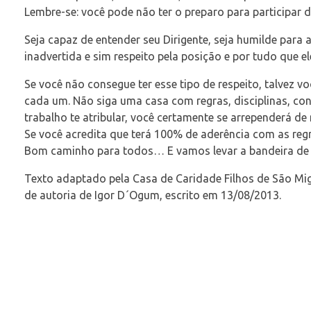
Lembre-se: você pode não ter o preparo para participa
Seja capaz de entender seu Dirigente, seja humilde para a
inadvertida e sim respeito pela posição e por tudo que el
Se você não consegue ter esse tipo de respeito, talvez 
cada um. Não siga uma casa com regras, disciplinas, con
trabalho te atribular, você certamente se arrependerá de 
Se você acredita que terá 100% de aderência com as reg
Bom caminho para todos… E vamos levar a bandeira de
Texto adaptado pela Casa de Caridade Filhos de São Mi
de autoria de Igor D´Ogum, escrito em 13/08/2013.