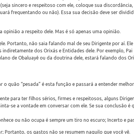
eja sincero e respeitoso com ele, coloque sua discordância, 
uará frequentando ou não). Essa sua decisão deve ser dividid
a opinião a respeito dele. Mas é só apenas uma opinião.
. Portanto, não saia falando mal de seu Dirigente por aí. Ele
 indiretamente dos Orixás e Entidades dele. Por exemplo, Pa
ulano de Obaluayê ou da doutrina dele, estará falando dos Or
ar o quão “pesada” é esta função e passará a entender melhor 
ente para ter filhos sérios, firmes e respeitosos, alguns Dir
 sinta-se a vontade em conversar com ele. Se sua conclusão é
hece ou não ocupa é sempre um tiro no escuro; Incerto e pass
har; Portanto, os gastos não se resumem naquilo que você vê.