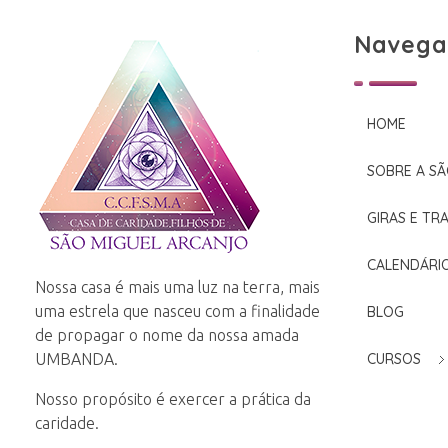
Navega
HOME
SOBRE A SÃ
GIRAS E TR
Casa de Caridade Filhos de São Miguel Arcanjo
CALENDÁRI
Casa de Umbanda na parada Inglesa - Zona Norte - SP
Nossa casa é mais uma luz na terra, mais
uma estrela que nasceu com a finalidade
BLOG
de propagar o nome da nossa amada
UMBANDA.
CURSOS
Nosso propósito é exercer a prática da
caridade.