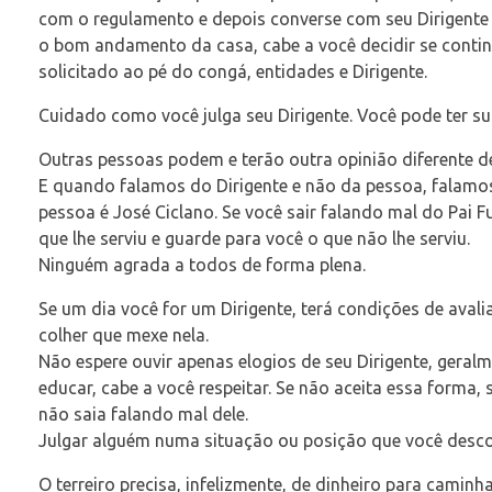
com o regulamento e depois converse com seu Dirigente (s
o bom andamento da casa, cabe a você decidir se contin
solicitado ao pé do congá, entidades e Dirigente.
Cuidado como você julga seu Dirigente. Você pode ter su
Outras pessoas podem e terão outra opinião diferente dele
E quando falamos do Dirigente e não da pessoa, falamos
pessoa é José Ciclano. Se você sair falando mal do Pai F
que lhe serviu e guarde para você o que não lhe serviu.
Ninguém agrada a todos de forma plena.
Se um dia você for um Dirigente, terá condições de avali
colher que mexe nela.
Não espere ouvir apenas elogios de seu Dirigente, geralm
educar, cabe a você respeitar. Se não aceita essa forma,
não saia falando mal dele.
Julgar alguém numa situação ou posição que você descon
O terreiro precisa, infelizmente, de dinheiro para camin