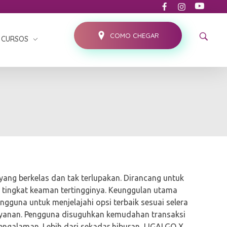
COMO CHEGAR
CURSOS
yang berkelas dan tak terlupakan. Dirancang untuk
 tingkat keaman tertingginya. Keunggulan utama
gguna untuk menjelajahi opsi terbaik sesuai selera
ayanan. Pengguna disuguhkan kemudahan transaksi
galaman. Lebih dari sekadar hiburan, LIGALGO X